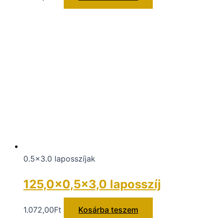
0.5x3.0 laposszíjak
125,0×0,5×3,0 laposszíj
1.072,00
Ft
Kosárba teszem