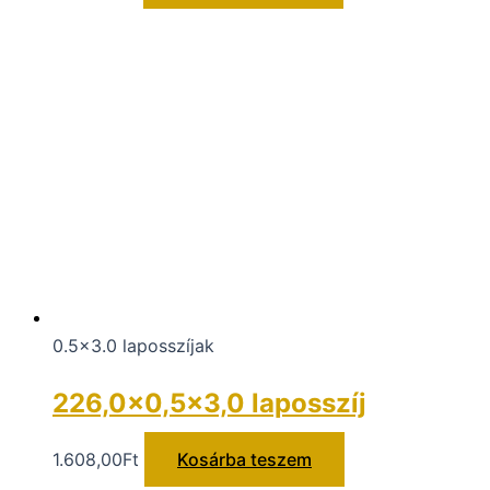
0.5x3.0 laposszíjak
226,0×0,5×3,0 laposszíj
1.608,00
Ft
Kosárba teszem