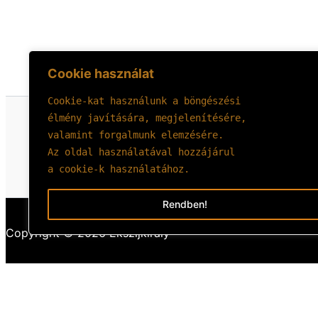
Cookie használat
Cookie-kat használunk a böngészési 
élmény javítására, megjelenítésére, 
valamint forgalmunk elemzésére.
Az oldal használatával hozzájárul 
a cookie-k használatához.
Rendben!
Copyright © 2026 Ékszíjkirály