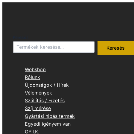
Skip
to
content
Keresés
Keresés
Webshop
Rólunk
Újdonságok / Hírek
Vélemények
Szállítás / Fizetés
Szíj mérése
Gyártási hibás termék
Egyedi igényem van
GY.I.K.