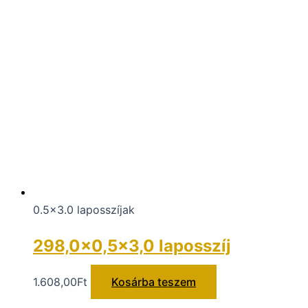
0.5x3.0 laposszíjak
298,0×0,5×3,0 laposszíj
1.608,00
Ft
Kosárba teszem