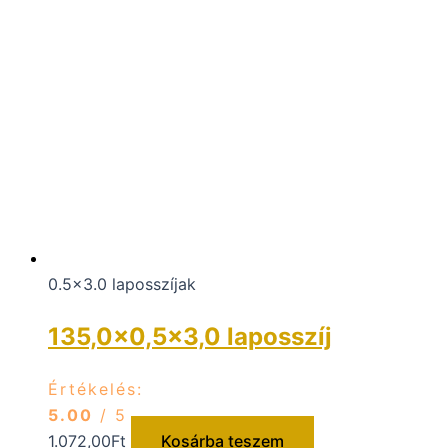
0.5x3.0 laposszíjak
135,0×0,5×3,0 laposszíj
Értékelés:
5.00
/ 5
1.072,00
Ft
Kosárba teszem