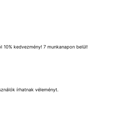
ól 10% kedvezmény! 7 munkanapon belül!
sználók írhatnak véleményt.