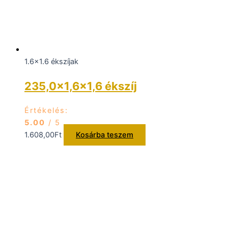
1.6x1.6 ékszíjak
235,0×1,6×1,6 ékszíj
Értékelés:
5.00
/ 5
1.608,00
Ft
Kosárba teszem