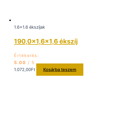
1.6x1.6 ékszíjak
190,0×1,6×1,6 ékszíj
Értékelés:
5.00
/ 5
1.072,00
Ft
Kosárba teszem