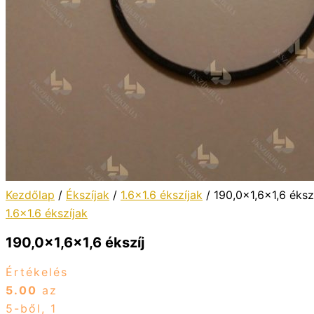
Kezdőlap
/
Ékszíjak
/
1.6x1.6 ékszíjak
/ 190,0×1,6×1,6 éksz
1.6x1.6 ékszíjak
190,0×1,6×1,6 ékszíj
Értékelés
5.00
az
5-ből,
1