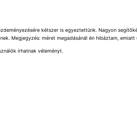
ezdeményezésére kétszer is egyeztettünk. Nagyon segítőkés
nek. Megjegyzés: méret megadásánál én hibáztam, emiatt ú
sználók írhatnak véleményt.