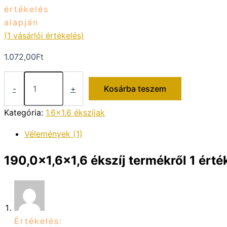
értékelés
alapján
(
1
vásárlói értékelés)
1.072,00
Ft
190,0x1,6x1,6
ékszíj
-
+
Kosárba teszem
mennyiség
Kategória:
1.6x1.6 ékszíjak
Vélemények (1)
190,0×1,6×1,6 ékszíj
termékről 1 érté
Értékelés: