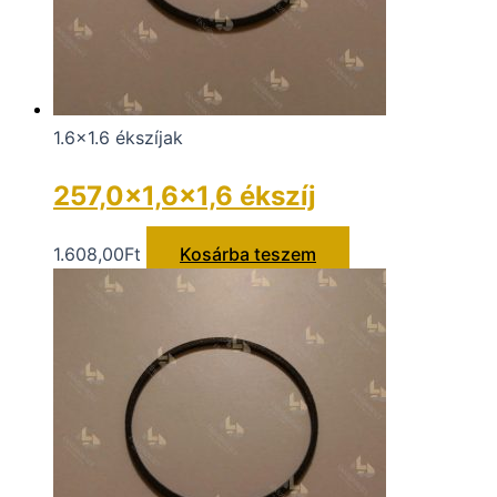
1.6x1.6 ékszíjak
257,0×1,6×1,6 ékszíj
1.608,00
Ft
Kosárba teszem