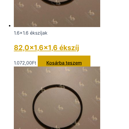
1.6x1.6 ékszíjak
82,0×1,6×1,6 ékszíj
1.072,00
Ft
Kosárba teszem