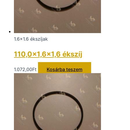
1.6x1.6 ékszíjak
110,0×1,6×1,6 ékszíj
1.072,00
Ft
Kosárba teszem