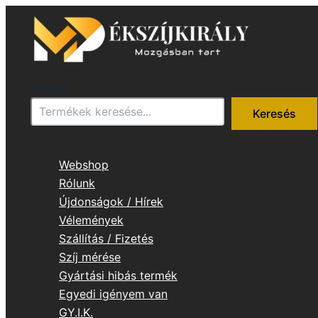
Skip
to
content
Keresés
Keresés
Webshop
Rólunk
Újdonságok / Hírek
Vélemények
Szállítás / Fizetés
Szíj mérése
Gyártási hibás termék
Egyedi igényem van
GY.I.K.