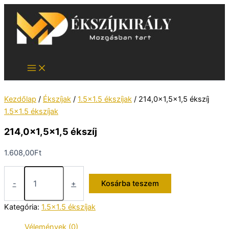
Skip
to
content
Kezdőlap
/
Ékszíjak
/
1.5x1.5 ékszíjak
/ 214,0×1,5×1,5 ékszíj
1.5x1.5 ékszíjak
214,0×1,5×1,5 ékszíj
1.608,00
Ft
214,0x1,5x1,5
ékszíj
-
+
Kosárba teszem
mennyiség
Kategória:
1.5x1.5 ékszíjak
Vélemények (0)