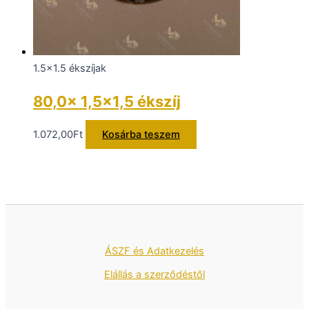
1.5x1.5 ékszíjak
80,0x 1,5×1,5 ékszíj
1.072,00
Ft
Kosárba teszem
ÁSZF és Adatkezelés
Elállás a szerződéstől