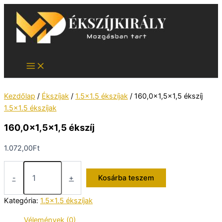
Skip
to
content
Kezdőlap
/
Ékszíjak
/
1.5x1.5 ékszíjak
/ 160,0×1,5×1,5 ékszíj
1.5x1.5 ékszíjak
160,0×1,5×1,5 ékszíj
1.072,00
Ft
160,0x1,5x1,5
ékszíj
-
+
Kosárba teszem
mennyiség
Kategória:
1.5x1.5 ékszíjak
Vélemények (0)