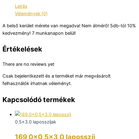
Leírás
Vélemények (0)
A belső kerület mérete van megadva! Nem átmérő! 5db-tól 10%
kedvezmény! 7 munkanapon belül!
Értékelések
There are no reviews yet
Csak bejelentkezett és a terméket már megvásárolt
felhasználók írhatnak véleményt.
Kapcsolódó termékek
0.5x3.0 laposszíjak
169,0×0,5×3,0 laposszíj