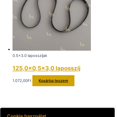
0.5x3.0 laposszíjak
125,0×0,5×3,0 laposszíj
1.072,00
Ft
Kosárba teszem
Cookie használat