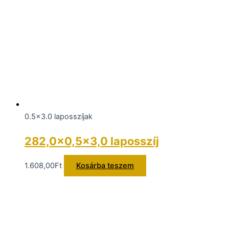
0.5x3.0 laposszíjak
282,0×0,5×3,0 laposszíj
1.608,00
Ft
Kosárba teszem