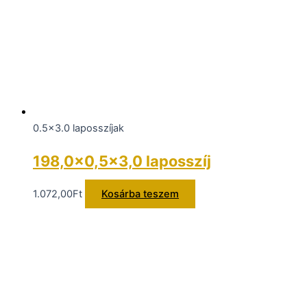
0.5x3.0 laposszíjak
198,0×0,5×3,0 laposszíj
1.072,00
Ft
Kosárba teszem