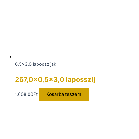
0.5x3.0 laposszíjak
267,0×0,5×3,0 laposszíj
1.608,00
Ft
Kosárba teszem