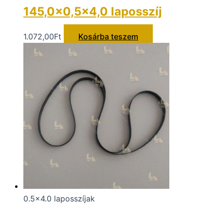
145,0×0,5×4,0 laposszíj
1.072,00
Ft
Kosárba teszem
0.5x4.0 laposszíjak