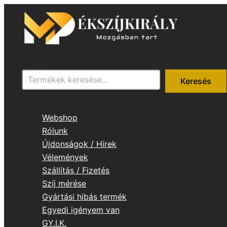
Skip
to
content
Keresés
Keresés
Webshop
Rólunk
Újdonságok / Hírek
Vélemények
Szállítás / Fizetés
Szíj mérése
Gyártási hibás termék
Egyedi igényem van
GY.I.K.