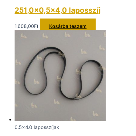
251,0×0,5×4,0 laposszíj
1.608,00
Ft
Kosárba teszem
0.5x4.0 laposszíjak