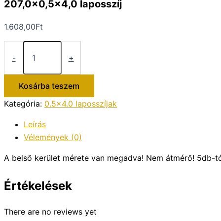
207,0×0,5×4,0 laposszíj
1.608,00
Ft
207,0×0,5×4,0
laposszíj
-
+
mennyiség
Kosárba teszem
Kategória:
0.5x4.0 laposszíjak
Leírás
Vélemények (0)
A belső kerület mérete van megadva! Nem átmérő! 5db-t
Értékelések
There are no reviews yet