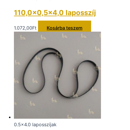
110,0×0,5×4,0 laposszíj
1.072,00
Ft
Kosárba teszem
0.5x4.0 laposszíjak