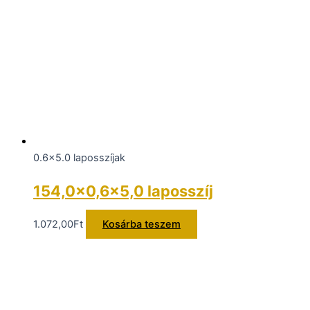
0.6x5.0 laposszíjak
154,0×0,6×5,0 laposszíj
1.072,00
Ft
Kosárba teszem