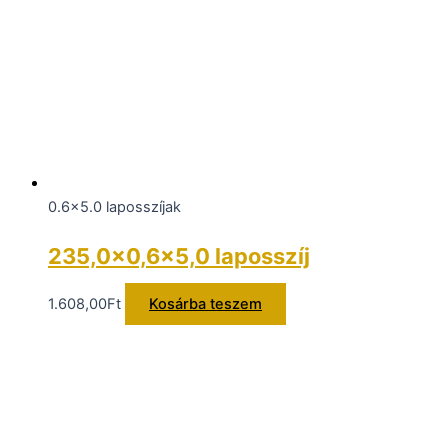
0.6x5.0 laposszíjak
235,0×0,6×5,0 laposszíj
1.608,00
Ft
Kosárba teszem