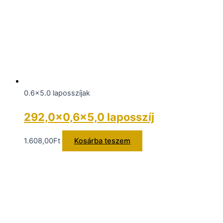
0.6x5.0 laposszíjak
292,0×0,6×5,0 laposszíj
1.608,00
Ft
Kosárba teszem