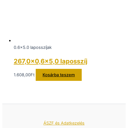
0.6x5.0 laposszíjak
267,0×0,6×5,0 laposszíj
1.608,00
Ft
Kosárba teszem
ÁSZF és Adatkezelés