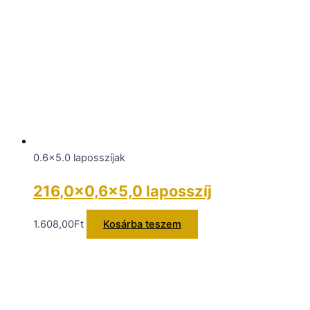
0.6x5.0 laposszíjak
216,0×0,6×5,0 laposszíj
1.608,00
Ft
Kosárba teszem