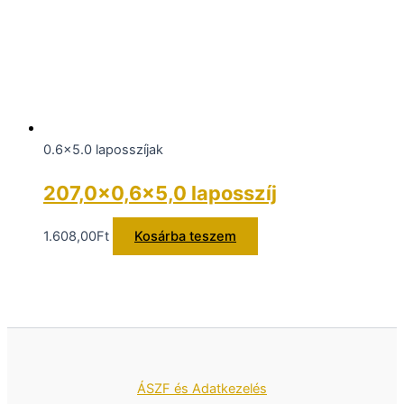
0.6x5.0 laposszíjak
207,0×0,6×5,0 laposszíj
1.608,00
Ft
Kosárba teszem
ÁSZF és Adatkezelés