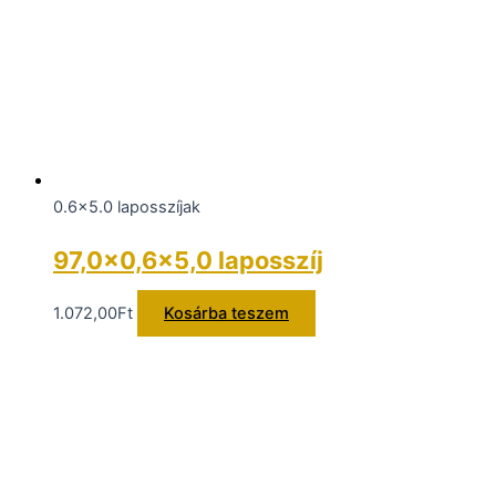
0.6x5.0 laposszíjak
97,0×0,6×5,0 laposszíj
1.072,00
Ft
Kosárba teszem