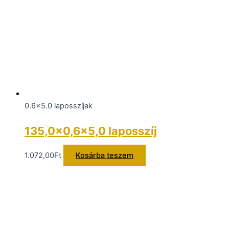
0.6x5.0 laposszíjak
135,0×0,6×5,0 laposszíj
1.072,00
Ft
Kosárba teszem