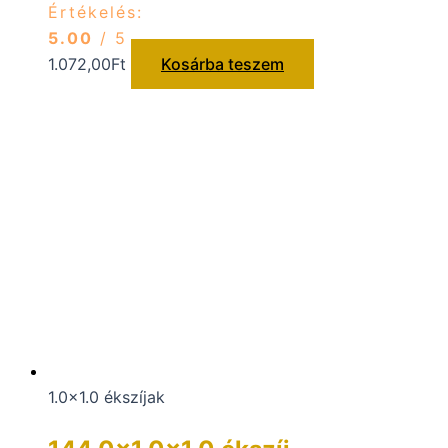
Értékelés:
5.00
/ 5
1.072,00
Ft
Kosárba teszem
1.0x1.0 ékszíjak