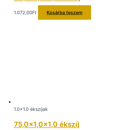
1.072,00
Ft
Kosárba teszem
1.0x1.0 ékszíjak
75,0×1,0×1,0 ékszíj