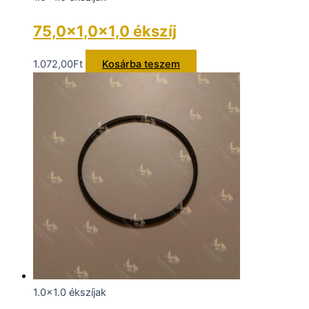
75,0×1,0×1,0 ékszíj
1.072,00
Ft
Kosárba teszem
1.0x1.0 ékszíjak