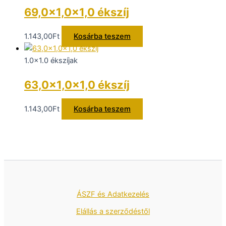
69,0×1,0×1,0 ékszíj
1.143,00
Ft
Kosárba teszem
1.0x1.0 ékszíjak
63,0×1,0×1,0 ékszíj
1.143,00
Ft
Kosárba teszem
ÁSZF és Adatkezelés
Elállás a szerződéstől