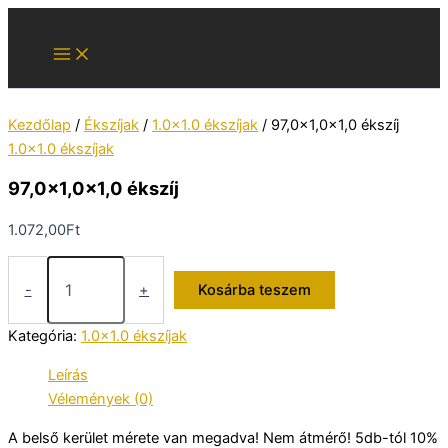
Skip
to
content
Kezdőlap
/
Ékszíjak
/
1.0x1.0 ékszíjak
/ 97,0×1,0×1,0 ékszíj
1.0x1.0 ékszíjak
97,0×1,0×1,0 ékszíj
1.072,00
Ft
97,0×1,0×1,0
ékszíj
-
+
Kosárba teszem
mennyiség
Kategória:
1.0x1.0 ékszíjak
Leírás
Vélemények (0)
A belső kerület mérete van megadva! Nem átmérő! 5db-tól 10%