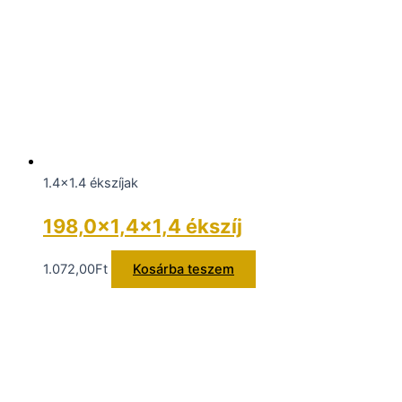
1.4x1.4 ékszíjak
198,0×1,4×1,4 ékszíj
1.072,00
Ft
Kosárba teszem