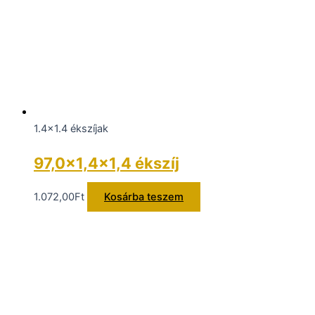
1.4x1.4 ékszíjak
97,0×1,4×1,4 ékszíj
1.072,00
Ft
Kosárba teszem