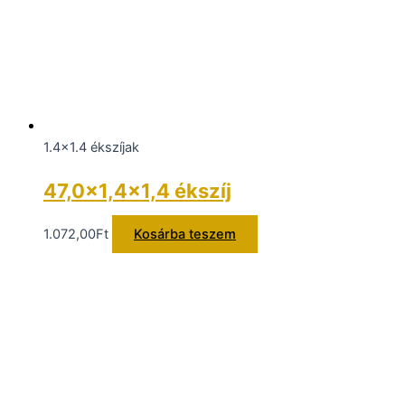
1.4x1.4 ékszíjak
47,0×1,4×1,4 ékszíj
1.072,00
Ft
Kosárba teszem