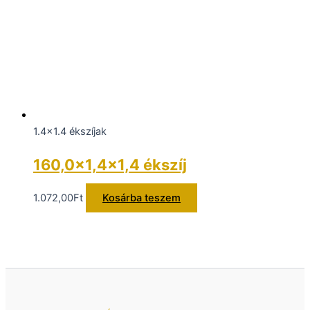
1.4x1.4 ékszíjak
160,0×1,4×1,4 ékszíj
1.072,00
Ft
Kosárba teszem