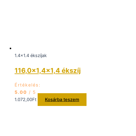
1.4x1.4 ékszíjak
116,0×1,4×1,4 ékszíj
Értékelés:
5.00
/ 5
1.072,00
Ft
Kosárba teszem