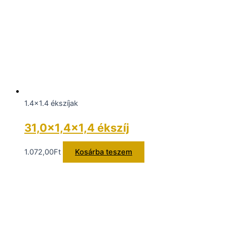
1.4x1.4 ékszíjak
31,0×1,4×1,4 ékszíj
1.072,00
Ft
Kosárba teszem