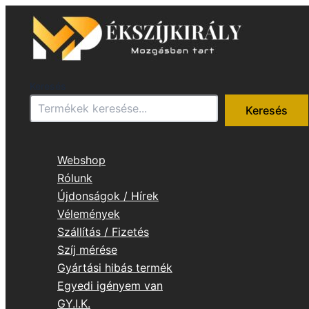
Skip
to
content
Keresés
Keresés
Webshop
Rólunk
Újdonságok / Hírek
Vélemények
Szállítás / Fizetés
Szíj mérése
Gyártási hibás termék
Egyedi igényem van
GY.I.K.