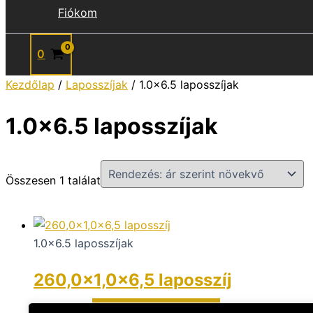
Fiókom
0
Kezdőlap
/
Laposszíjak
/ 1.0x6.5 laposszíjak
1.0x6.5 laposszíjak
Összesen 1 találat
1.0x6.5 laposszíjak
260,0×1,0x6,5 laposszíj