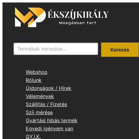
Skip
to
content
Keresés
Keresés
Webshop
Rólunk
Újdonságok / Hírek
Vélemények
Szállítás / Fizetés
Szíj mérése
Gyártási hibás termék
Egyedi igényem van
GY.I.K.