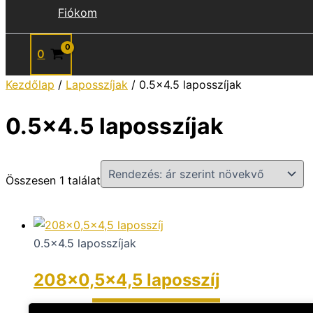
Fiókom
0
Kezdőlap
/
Laposszíjak
/ 0.5x4.5 laposszíjak
0.5x4.5 laposszíjak
Összesen 1 találat
0.5x4.5 laposszíjak
208×0,5×4,5 laposszíj