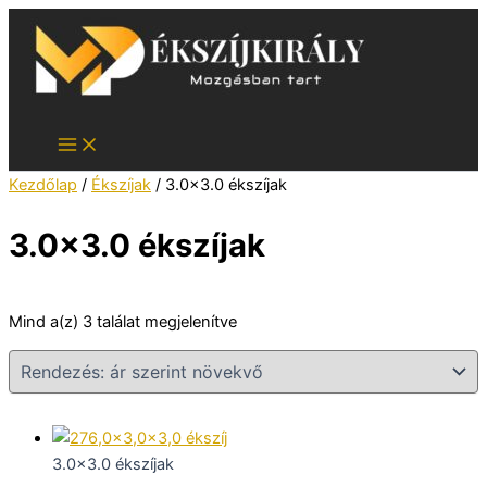
Skip
to
content
Kezdőlap
/
Ékszíjak
/ 3.0x3.0 ékszíjak
3.0x3.0 ékszíjak
Sorted
Mind a(z) 3 találat megjelenítve
by
price:
low
to
high
3.0x3.0 ékszíjak