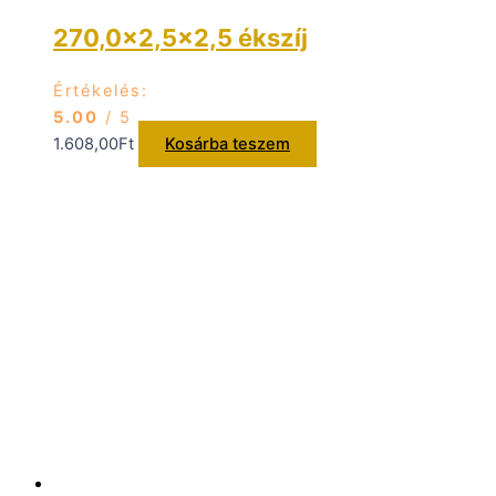
270,0×2,5×2,5 ékszíj
Értékelés:
5.00
/ 5
1.608,00
Ft
Kosárba teszem