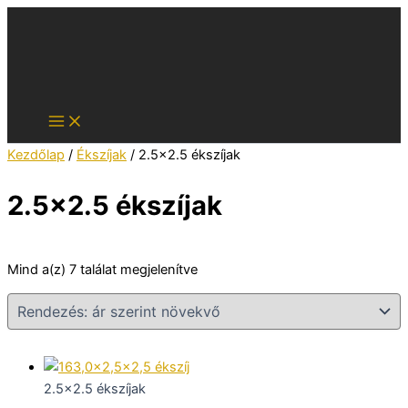
Skip
to
content
Kezdőlap
/
Ékszíjak
/ 2.5x2.5 ékszíjak
2.5x2.5 ékszíjak
Sorted
Mind a(z) 7 találat megjelenítve
by
price:
low
to
high
2.5x2.5 ékszíjak