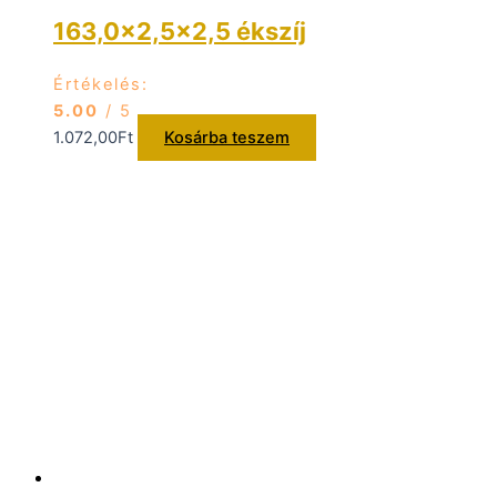
163,0×2,5×2,5 ékszíj
Értékelés:
5.00
/ 5
1.072,00
Ft
Kosárba teszem