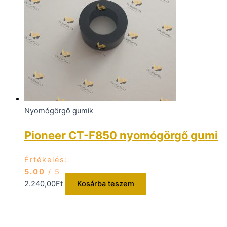
Nyomógörgő gumik
Pioneer CT-F850 nyomógörgő gumi
Értékelés:
5.00
/ 5
2.240,00
Ft
Kosárba teszem