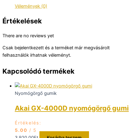
mennyiség
Vélemények (0)
Értékelések
There are no reviews yet
Csak bejelentkezett és a terméket már megvásárolt
felhasználók írhatnak véleményt.
Kapcsolódó termékek
Nyomógörgő gumik
Akai GX-4000D nyomógörgő gumi
Értékelés:
5.00
/ 5
3.920,00
Ft
Kosárba teszem