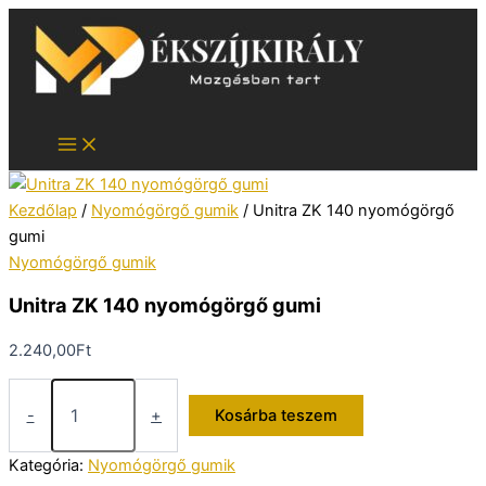
Skip
to
content
Kezdőlap
/
Nyomógörgő gumik
/ Unitra ZK 140 nyomógörgő
gumi
Nyomógörgő gumik
Unitra ZK 140 nyomógörgő gumi
2.240,00
Ft
Unitra
ZK
-
+
Kosárba teszem
140
nyomógörgő
Kategória:
Nyomógörgő gumik
gumi