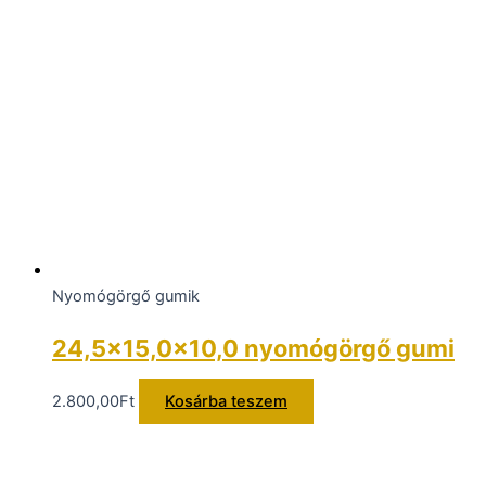
Nyomógörgő gumik
24,5×15,0x10,0 nyomógörgő gumi
2.800,00
Ft
Kosárba teszem