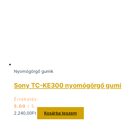
Nyomógörgő gumik
Sony TC-KE300 nyomógörgő gumi
Értékelés:
5.00
/ 5
2.240,00
Ft
Kosárba teszem