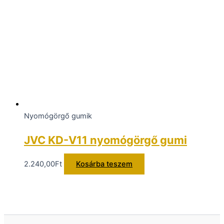
Nyomógörgő gumik
JVC KD-V11 nyomógörgő gumi
2.240,00
Ft
Kosárba teszem