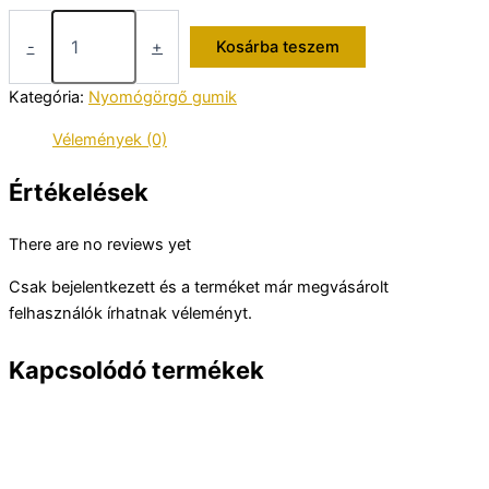
Unitra
ZK
-
+
Kosárba teszem
120
nyomógörgő
Kategória:
Nyomógörgő gumik
gumi
mennyiség
Vélemények (0)
Értékelések
There are no reviews yet
Csak bejelentkezett és a terméket már megvásárolt
felhasználók írhatnak véleményt.
Kapcsolódó termékek