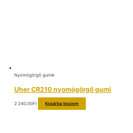
Nyomógörgő gumik
Uher CR210 nyomógörgő gumi
2.240,00
Ft
Kosárba teszem