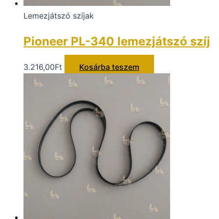
Lemezjátszó szíjak
Pioneer PL-340 lemezjátszó szíj
3.216,00
Ft
Kosárba teszem