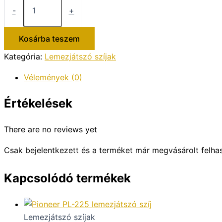
TD
-
+
165
lemezjátszó
szíj
Kosárba teszem
mennyiség
Kategória:
Lemezjátszó szíjak
Vélemények (0)
Értékelések
There are no reviews yet
Csak bejelentkezett és a terméket már megvásárolt felha
Kapcsolódó termékek
Lemezjátszó szíjak