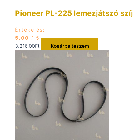
Pioneer PL-225 lemezjátszó szíj
Értékelés:
5.00
/ 5
3.216,00
Ft
Kosárba teszem