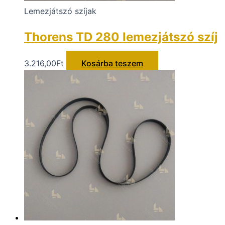
Lemezjátszó szíjak
Thorens TD 280 lemezjátszó szíj
3.216,00
Ft
Kosárba teszem