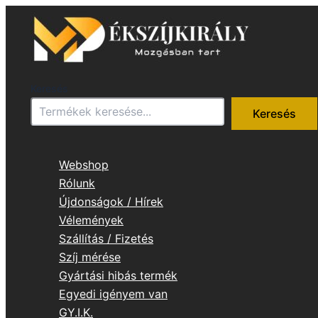
Skip
to
content
Keresés
Keresés
Webshop
Rólunk
Újdonságok / Hírek
Vélemények
Szállítás / Fizetés
Szíj mérése
Gyártási hibás termék
Egyedi igényem van
GY.I.K.