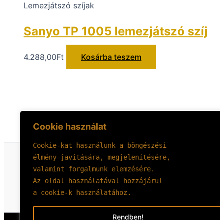
Lemezjátszó szíjak
Sanyo TP 1005 lemezjátszó szíj
4.288,00
Ft
Kosárba teszem
Cookie használat
Cookie-kat használunk a böngészési 
élmény javítására, megjelenítésére, 
valamint forgalmunk elemzésére.
Az oldal használatával hozzájárul 
a cookie-k használatához.
Rendben!