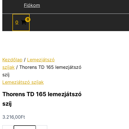
Fiókom
0
Kezdőlap
/
Lemezjátszó
szíjak
/ Thorens TD 165 lemezjátszó
szíj
Lemezjátszó szíjak
Thorens TD 165 lemezjátszó
szíj
3.216,00
Ft
Thorens