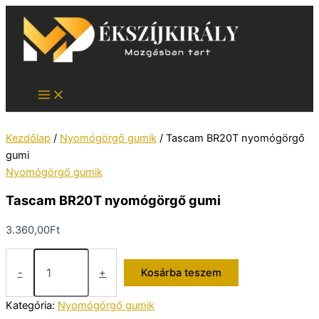
Skip
to
content
Kezdőlap
/
Nyomógörgő gumik
/ Tascam BR20T nyomógörgő
gumi
Nyomógörgő gumik
Tascam BR20T nyomógörgő gumi
3.360,00
Ft
Tascam
BR20T
-
+
Kosárba teszem
nyomógörgő
gumi
Kategória:
Nyomógörgő gumik
mennyiség