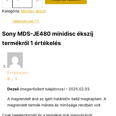
JE480
minidisc
Kategória:
Mindisc ékszíj
ékszíj
mennyiség
Vélemények (1)
Sony MDS-JE480 minidisc ékszíj
termékről 1 értékelés
Értékelés:
5
/ 5
Dezső
(megerősített tulajdonos)
–
2025.02.03.
A megrendelt árut az igért határidőn belül megkaptam. A
megrendelt termék mérete és minősége rendben volt.
Csak bejelentkezett és a terméket már megvásárolt