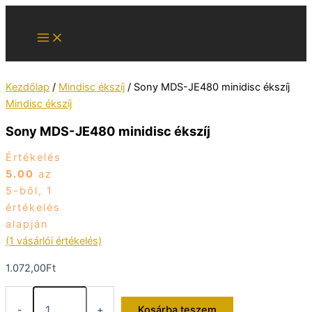
Skip
to
content
Kezdőlap
/
Mindisc ékszíj
/ Sony MDS-JE480 minidisc ékszíj
Mindisc ékszíj
Sony MDS-JE480 minidisc ékszíj
Értékelés
5.00
az
5-ből,
1
értékelés
alapján
(
1
vásárlói értékelés)
1.072,00
Ft
Sony
MDS-
-
+
Kosárba teszem