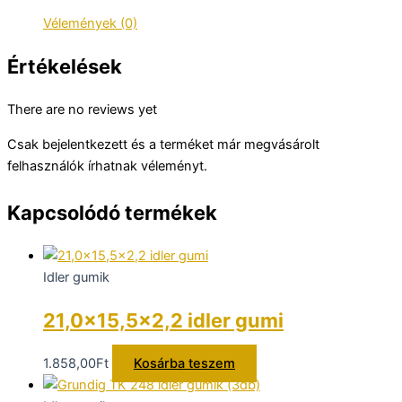
mennyiség
Vélemények (0)
Értékelések
There are no reviews yet
Csak bejelentkezett és a terméket már megvásárolt
felhasználók írhatnak véleményt.
Kapcsolódó termékek
Idler gumik
21,0×15,5×2,2 idler gumi
1.858,00
Ft
Kosárba teszem