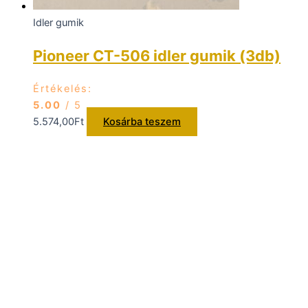
Idler gumik
Pioneer CT-506 idler gumik (3db)
Értékelés:
5.00
/ 5
5.574,00
Ft
Kosárba teszem