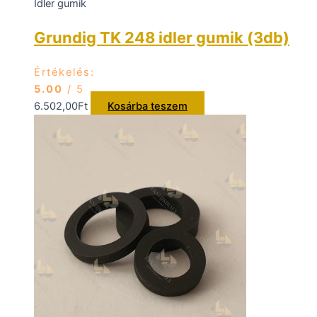
Idler gumik
Grundig TK 248 idler gumik (3db)
Értékelés:
5.00
/ 5
6.502,00
Ft
Kosárba teszem