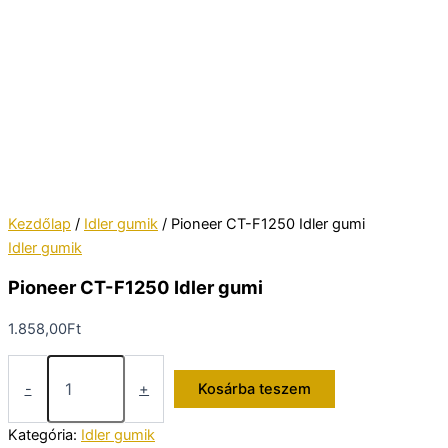
Kezdőlap
/
Idler gumik
/ Pioneer CT-F1250 Idler gumi
Idler gumik
Pioneer CT-F1250 Idler gumi
1.858,00
Ft
Pioneer
CT-
-
+
Kosárba teszem
F1250
Idler
Kategória:
Idler gumik
gumi