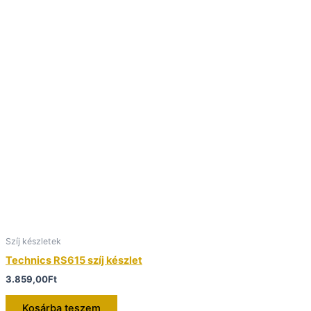
Szíj készletek
Technics RS615 szíj készlet
3.859,00
Ft
Kosárba teszem