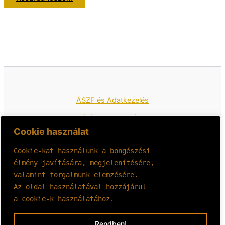
ÁSZF és Adatkezelés
Elállás a szerződéstől
Cookie használat
Cookie-kat használunk a böngészési 
élmény javítására, megjelenítésére, 
Copyright © 2026 Ékszíjkirály
valamint forgalmunk elemzésére.
Az oldal használatával hozzájárul 
a cookie-k használatához.
Rendben!