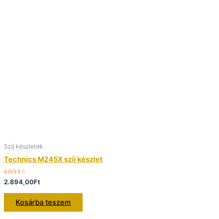
Szíj készletek
Technics M245X szíj készlet
Értékelés:
2.894,00
Ft
5.00
/ 5
Kosárba teszem