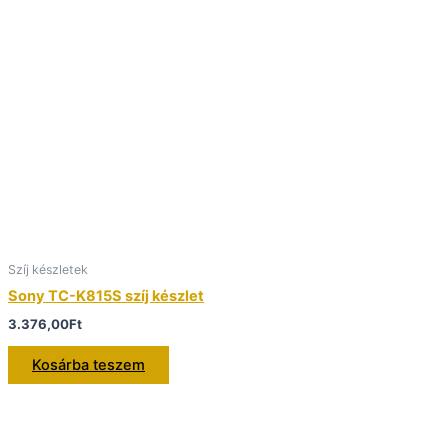
Szíj készletek
Sony TC-K815S szíj készlet
3.376,00
Ft
Kosárba teszem