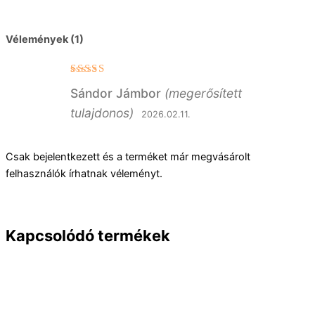
Vélemények (1)
Értékelés:
Sándor Jámbor
(megerősített
5
/ 5
tulajdonos)
2026.02.11.
Csak bejelentkezett és a terméket már megvásárolt
felhasználók írhatnak véleményt.
Kapcsolódó termékek