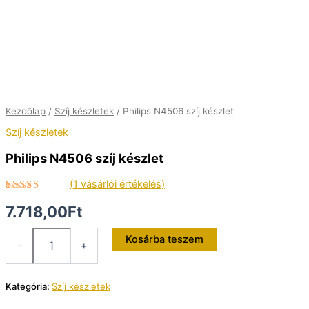
Kezdőlap
/
Szíj készletek
/ Philips N4506 szíj készlet
Szíj készletek
Philips N4506 szíj készlet
(
1
vásárlói értékelés)
Értékelés
1
7.718,00
Ft
5.00
az 5-
ből,
értékelés
Philips
alapján
Kosárba teszem
-
+
N4506
szíj
készlet
Kategória:
Szíj készletek
mennyiség