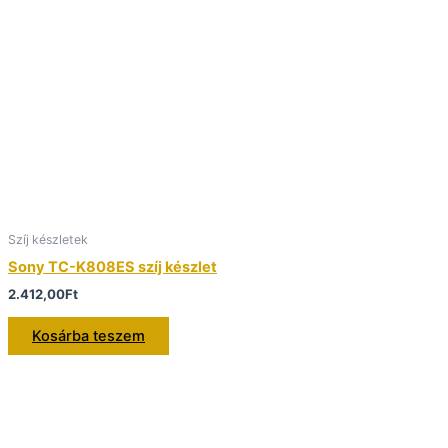
Szíj készletek
Sony TC-K808ES szíj készlet
2.412,00
Ft
Kosárba teszem