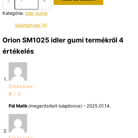
idler
gumi
Kategória:
Idler gumik
mennyiség
Vélemények (4)
Orion SM1025 idler gumi
termékről 4
értékelés
Értékelés:
5
/ 5
Pál Malik
(megerősített tulajdonos)
–
2025.01.14.