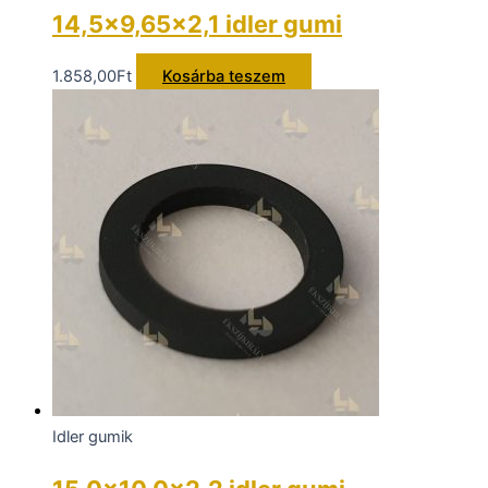
14,5×9,65×2,1 idler gumi
1.858,00
Ft
Kosárba teszem
Idler gumik