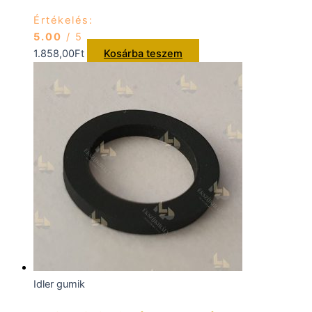
Értékelés:
5.00
/ 5
1.858,00
Ft
Kosárba teszem
Idler gumik