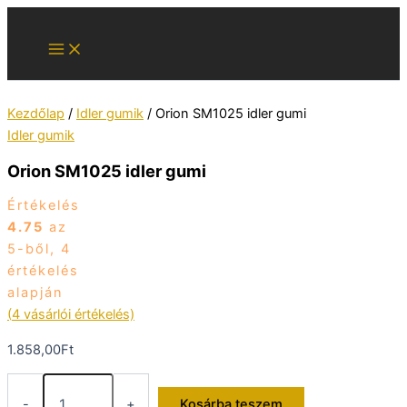
Skip
to
content
Kezdőlap
/
Idler gumik
/ Orion SM1025 idler gumi
Idler gumik
Orion SM1025 idler gumi
Értékelés
4.75
az
5-ből,
4
értékelés
alapján
(
4
vásárlói értékelés)
1.858,00
Ft
Orion
SM1025
-
+
Kosárba teszem