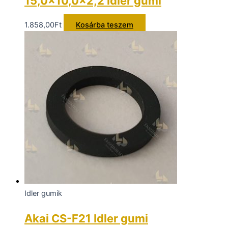
15,0×10,0x2,2 idler gumi
1.858,00
Ft
Kosárba teszem
Idler gumik
Akai CS-F21 Idler gumi