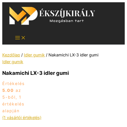
Skip
to
content
Kezdőlap
/
Idler gumik
/ Nakamichi LX-3 idler gumi
Idler gumik
Nakamichi LX-3 idler gumi
Értékelés
5.00
az
5-ből,
1
értékelés
alapján
(
1
vásárlói értékelés)