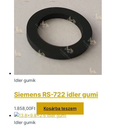
Idler gumik
Siemens RS-722 idler gumi
1.858,00
Ft
Kosárba teszem
Idler gumik