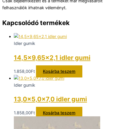
Csak bejelentkezett és a terméket már megvásárolt
felhasználók írhatnak véleményt.
Kapcsolódó termékek
Idler gumik
14,5×9,65×2,1 idler gumi
1.858,00
Ft
Kosárba teszem
Idler gumik
13,0×5,0x7,0 idler gumi
1.858,00
Ft
Kosárba teszem