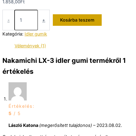
1.858,00
Ft
Nakamichi
LX-
-
+
Kosárba teszem
3
idler
Kategória:
Idler gumik
gumi
mennyiség
Vélemények (1)
Nakamichi LX-3 idler gumi
termékről 1
értékelés
Értékelés:
5
/ 5
László Katona
(megerősített tulajdonos)
–
2023.08.02.