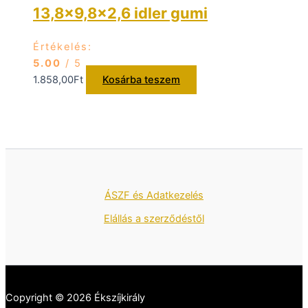
13,8×9,8×2,6 idler gumi
Értékelés:
5.00
/ 5
1.858,00
Ft
Kosárba teszem
ÁSZF és Adatkezelés
Elállás a szerződéstől
Copyright © 2026 Ékszíjkirály