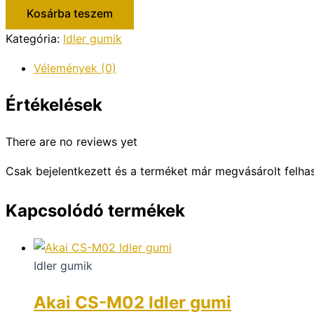
gumi
Kosárba teszem
mennyiség
Kategória:
Idler gumik
Vélemények (0)
Értékelések
There are no reviews yet
Csak bejelentkezett és a terméket már megvásárolt felha
Kapcsolódó termékek
Idler gumik
Akai CS-M02 Idler gumi