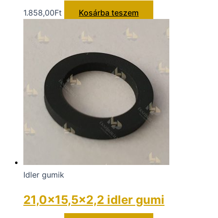
1.858,00
Ft
Kosárba teszem
Idler gumik
21,0×15,5×2,2 idler gumi