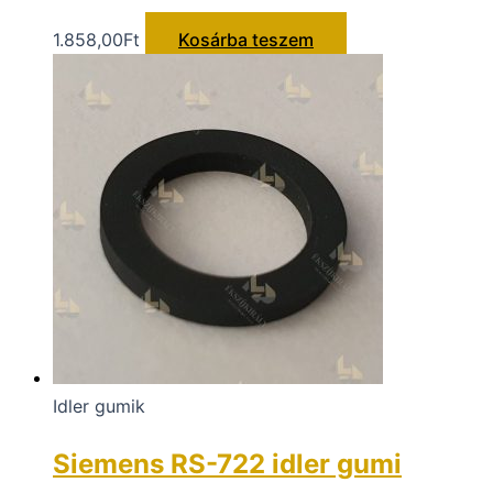
1.858,00
Ft
Kosárba teszem
Idler gumik
Siemens RS-722 idler gumi