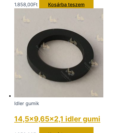
1.858,00
Ft
Kosárba teszem
Idler gumik
14,5×9,65×2,1 idler gumi