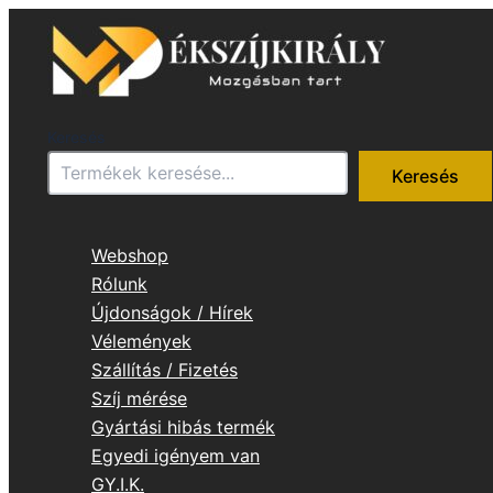
Skip
to
content
Keresés
Keresés
Webshop
Rólunk
Újdonságok / Hírek
Vélemények
Szállítás / Fizetés
Szíj mérése
Gyártási hibás termék
Egyedi igényem van
GY.I.K.