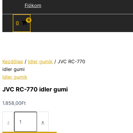
Fiókom
0
Kezdőlap
/
Idler gumik
/ JVC RC-770
idler gumi
Idler gumik
JVC RC-770 idler gumi
1.858,00
Ft
JVC
RC-
-
+
770
idler