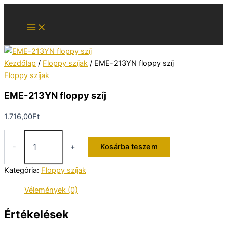
Skip
to
content
Kezdőlap
/
Floppy szíjak
/ EME-213YN floppy szíj
Floppy szíjak
EME-213YN floppy szíj
1.716,00
Ft
EME-
213YN
-
+
Kosárba teszem
floppy
szíj
Kategória:
Floppy szíjak
mennyiség
Vélemények (0)
Értékelések