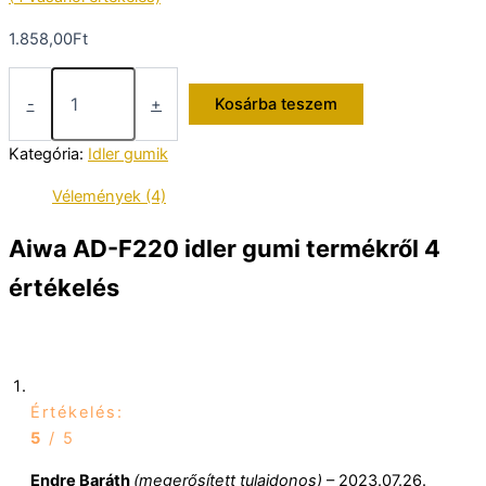
1.858,00
Ft
Aiwa
AD-
-
+
Kosárba teszem
F220
idler
Kategória:
Idler gumik
gumi
mennyiség
Vélemények (4)
Aiwa AD-F220 idler gumi
termékről 4
értékelés
Értékelés:
5
/ 5
Endre Baráth
(megerősített tulajdonos)
–
2023.07.26.