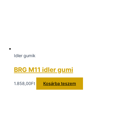
Idler gumik
BRG M11 idler gumi
1.858,00
Ft
Kosárba teszem