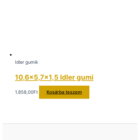
Idler gumik
10,6×5,7×1,5 Idler gumi
1.858,00
Ft
Kosárba teszem