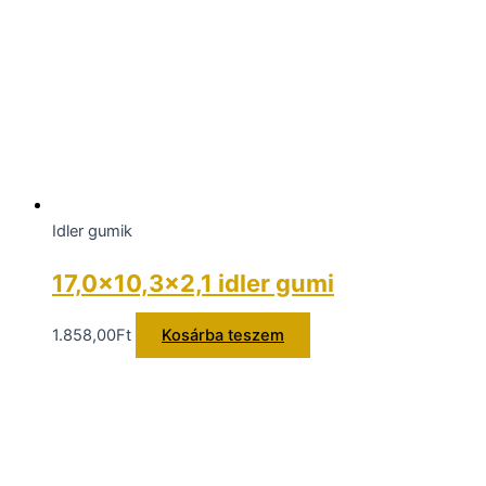
Idler gumik
17,0×10,3×2,1 idler gumi
1.858,00
Ft
Kosárba teszem