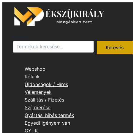
Skip
to
content
Keresés
Keresés
Webshop
Rólunk
Újdonságok / Hírek
Vélemények
Szállítás / Fizetés
Szíj mérése
Gyártási hibás termék
Egyedi igényem van
GY.I.K.