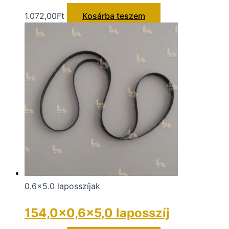
1.072,00
Ft
Kosárba teszem
0.6x5.0 laposszíjak
154,0×0,6×5,0 laposszíj