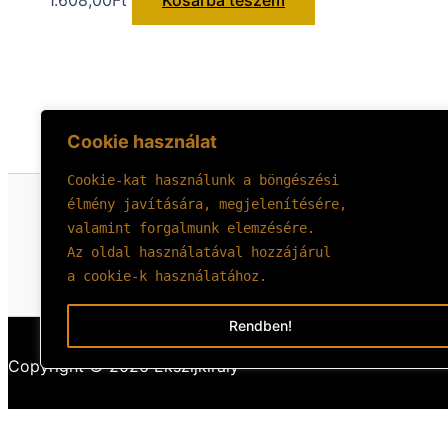
1.608,00
Ft
Kosárba teszem
Cookie használat
Cookie-kat használunk a böngészési 
élmény javítására, megjelenítésére, 
valamint forgalmunk elemzésére.
Az oldal használatával hozzájárul 
a cookie-k használatához.
Rendben!
Copyright © 2026 Ékszíjkirály