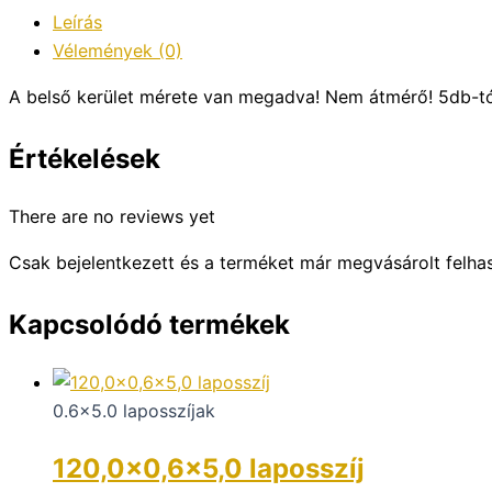
Leírás
Vélemények (0)
A belső kerület mérete van megadva! Nem átmérő! 5db-t
Értékelések
There are no reviews yet
Csak bejelentkezett és a terméket már megvásárolt felha
Kapcsolódó termékek
0.6x5.0 laposszíjak
120,0×0,6×5,0 laposszíj