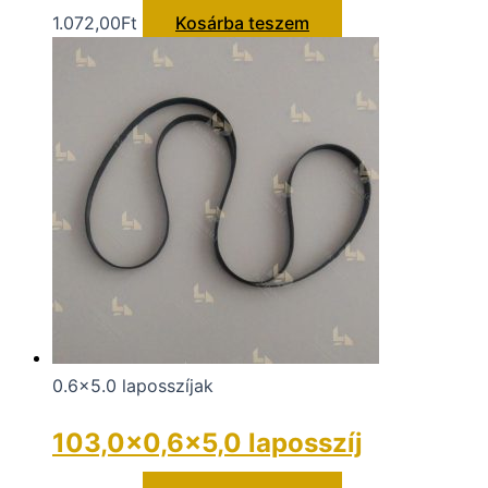
1.072,00
Ft
Kosárba teszem
0.6x5.0 laposszíjak
103,0×0,6×5,0 laposszíj