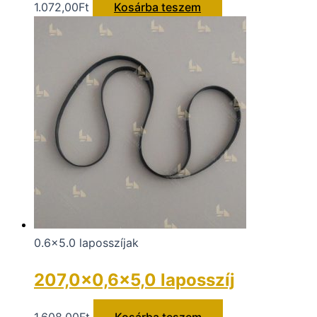
1.072,00
Ft
Kosárba teszem
0.6x5.0 laposszíjak
207,0×0,6×5,0 laposszíj