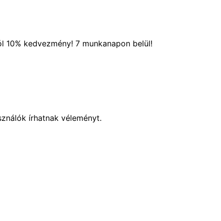
ól 10% kedvezmény! 7 munkanapon belül!
sználók írhatnak véleményt.