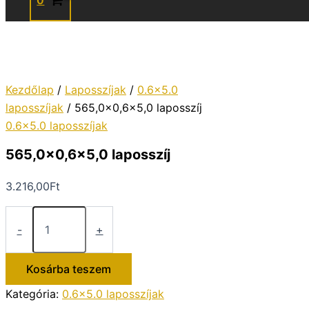
0
Kezdőlap
/
Laposszíjak
/
0.6x5.0
laposszíjak
/ 565,0×0,6×5,0 laposszíj
0.6x5.0 laposszíjak
565,0×0,6×5,0 laposszíj
3.216,00
Ft
565,0×0,6×5,0
laposszíj
-
+
mennyiség
Kosárba teszem
Kategória:
0.6x5.0 laposszíjak