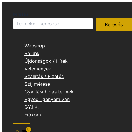
Skip
to
Keresés
content
Keresés
Webshop
Rólunk
Újdonságok / Hírek
Vélemények
Szállítás / Fizetés
Szíj mérése
Gyártási hibás termék
Egyedi igényem van
GY.I.K.
Fiókom