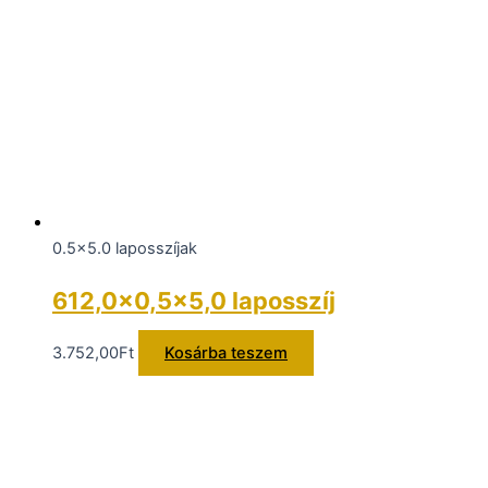
0.5x5.0 laposszíjak
612,0×0,5×5,0 laposszíj
3.752,00
Ft
Kosárba teszem