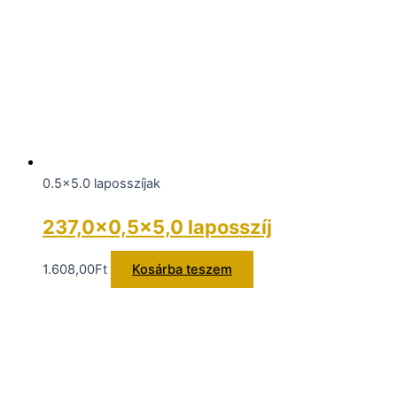
0.5x5.0 laposszíjak
237,0×0,5×5,0 laposszíj
1.608,00
Ft
Kosárba teszem