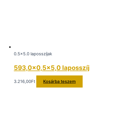
0.5x5.0 laposszíjak
593,0×0,5×5,0 laposszíj
3.216,00
Ft
Kosárba teszem