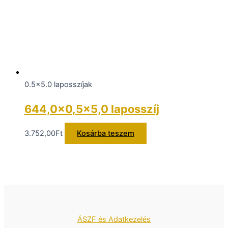
0.5x5.0 laposszíjak
644,0×0,5×5,0 laposszíj
3.752,00
Ft
Kosárba teszem
ÁSZF és Adatkezelés