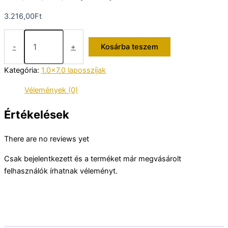
3.216,00
Ft
524,0x1,0x7,0
laposszíj
-
+
Kosárba teszem
mennyiség
Kategória:
1.0x7.0 laposszíjak
Vélemények (0)
Értékelések
There are no reviews yet
Csak bejelentkezett és a terméket már megvásárolt
felhasználók írhatnak véleményt.