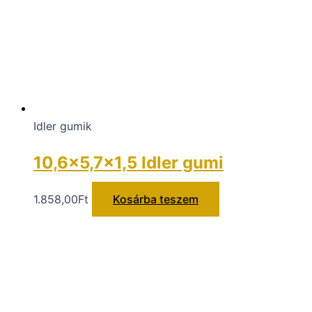
Idler gumik
10,6×5,7×1,5 Idler gumi
1.858,00
Ft
Kosárba teszem