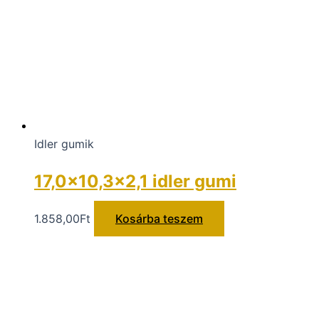
Idler gumik
17,0×10,3×2,1 idler gumi
1.858,00
Ft
Kosárba teszem