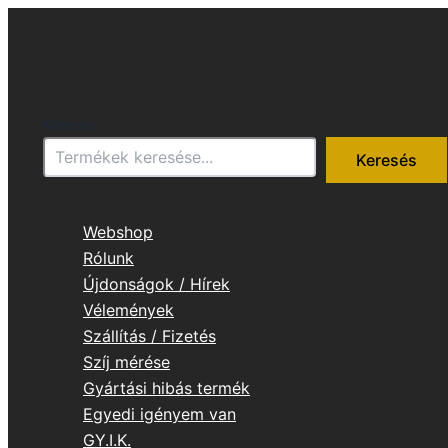
Skip
to
content
Keresés
Keresés
Webshop
Rólunk
Újdonságok / Hírek
Vélemények
Szállítás / Fizetés
Szíj mérése
Gyártási hibás termék
Egyedi igényem van
GY.I.K.