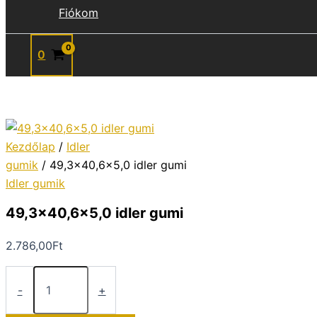
Fiókom
0
Kezdőlap
/
Idler
gumik
/ 49,3×40,6×5,0 idler gumi
Idler gumik
49,3×40,6×5,0 idler gumi
2.786,00
Ft
49,3x40,6x5,0
idler
-
+
gumi
mennyiség