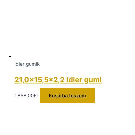
Idler gumik
21,0×15,5×2,2 idler gumi
1.858,00
Ft
Kosárba teszem