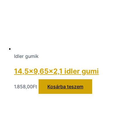
Idler gumik
14,5×9,65×2,1 idler gumi
1.858,00
Ft
Kosárba teszem