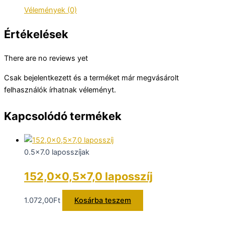
Vélemények (0)
Értékelések
There are no reviews yet
Csak bejelentkezett és a terméket már megvásárolt
felhasználók írhatnak véleményt.
Kapcsolódó termékek
0.5x7.0 laposszíjak
152,0×0,5×7,0 laposszíj
1.072,00
Ft
Kosárba teszem