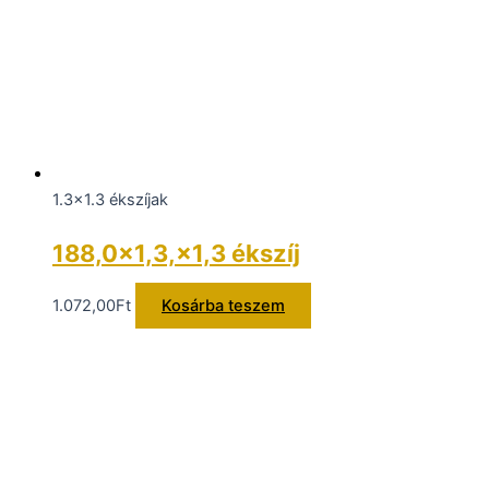
1.3x1.3 ékszíjak
188,0×1,3,×1,3 ékszíj
1.072,00
Ft
Kosárba teszem