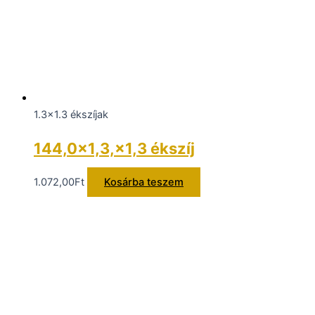
1.3x1.3 ékszíjak
144,0×1,3,×1,3 ékszíj
1.072,00
Ft
Kosárba teszem