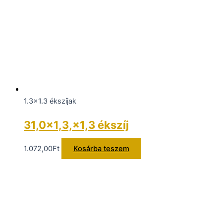
1.3x1.3 ékszíjak
31,0×1,3,×1,3 ékszíj
1.072,00
Ft
Kosárba teszem