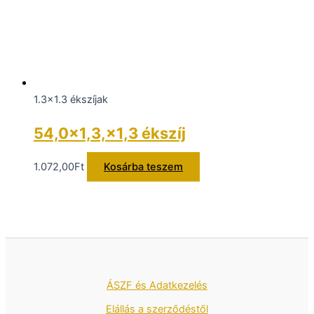
1.3x1.3 ékszíjak
54,0×1,3,×1,3 ékszíj
1.072,00
Ft
Kosárba teszem
ÁSZF és Adatkezelés
Elállás a szerződéstől