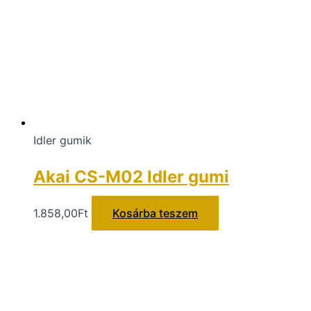
Idler gumik
Akai CS-M02 Idler gumi
1.858,00
Ft
Kosárba teszem