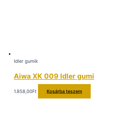
Idler gumik
Aiwa XK 009 Idler gumi
1.858,00
Ft
Kosárba teszem