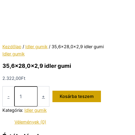
Kezdőlap
/
Idler gumik
/ 35,6×28,0x2,9 idler gumi
Idler gumik
35,6×28,0x2,9 idler gumi
2.322,00
Ft
35,6x28,0x2,9
idler
-
+
Kosárba teszem
gumi
mennyiség
Kategória:
Idler gumik
Vélemények (0)