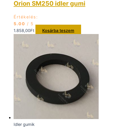
Orion SM250 idler gumi
Értékelés:
5.00
/ 5
1.858,00
Ft
Kosárba teszem
Idler gumik