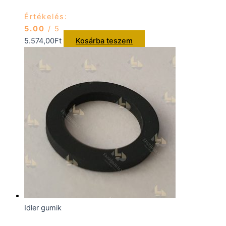
Értékelés:
5.00
/ 5
5.574,00
Ft
Kosárba teszem
Idler gumik