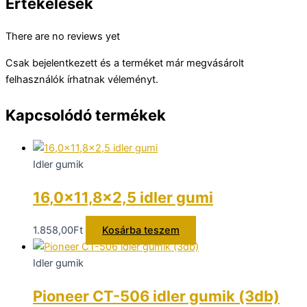
Értékelések
There are no reviews yet
Csak bejelentkezett és a terméket már megvásárolt
felhasználók írhatnak véleményt.
Kapcsolódó termékek
Idler gumik
16,0×11,8×2,5 idler gumi
1.858,00
Ft
Kosárba teszem
Idler gumik
Pioneer CT-506 idler gumik (3db)