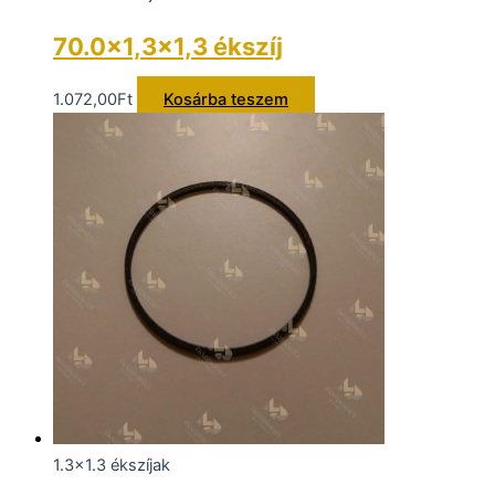
70.0×1,3×1,3 ékszíj
1.072,00
Ft
Kosárba teszem
1.3x1.3 ékszíjak