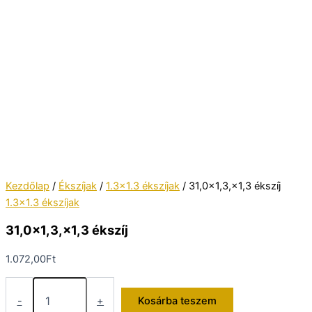
Kezdőlap
/
Ékszíjak
/
1.3x1.3 ékszíjak
/ 31,0×1,3,×1,3 ékszíj
1.3x1.3 ékszíjak
31,0×1,3,×1,3 ékszíj
1.072,00
Ft
31,0×1,3,×1,3
ékszíj
-
+
Kosárba teszem
mennyiség