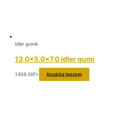
Idler gumik
13,0×5,0x7,0 idler gumi
1.858,00
Ft
Kosárba teszem