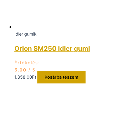
Idler gumik
Orion SM250 idler gumi
Értékelés:
5.00
/ 5
1.858,00
Ft
Kosárba teszem