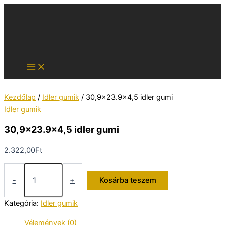
Skip
to
content
Kezdőlap
/
Idler gumik
/ 30,9×23.9×4,5 idler gumi
Idler gumik
30,9×23.9×4,5 idler gumi
2.322,00
Ft
30,9x23.9x4,5
idler
-
+
Kosárba teszem
gumi
mennyiség
Kategória:
Idler gumik
Vélemények (0)