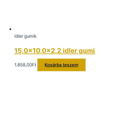
Idler gumik
15,0×10,0x2,2 idler gumi
1.858,00
Ft
Kosárba teszem