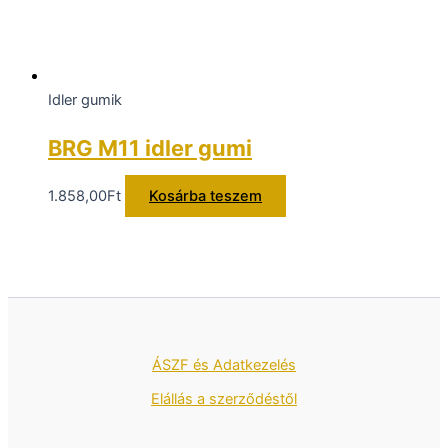
Idler gumik
BRG M11 idler gumi
1.858,00
Ft
Kosárba teszem
ÁSZF és Adatkezelés
Elállás a szerződéstől