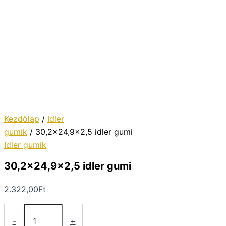
Kezdőlap
/
Idler
gumik
/ 30,2×24,9×2,5 idler gumi
Idler gumik
30,2×24,9×2,5 idler gumi
2.322,00
Ft
30,2x24,9x2,5
idler
-
+