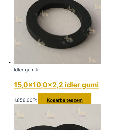
Idler gumik
15,0×10,0x2,2 idler gumi
1.858,00
Ft
Kosárba teszem