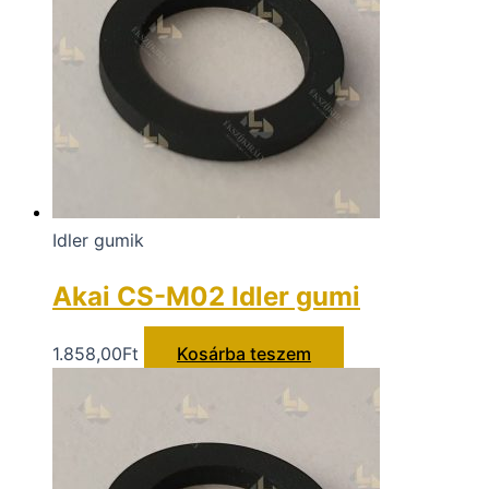
Idler gumik
Akai CS-M02 Idler gumi
1.858,00
Ft
Kosárba teszem