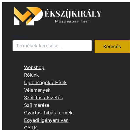
Skip
to
content
Keresés
Keresés
Webshop
Rólunk
Újdonságok / Hírek
Vélemények
Szállítás / Fizetés
Szíj mérése
Gyártási hibás termék
Egyedi igényem van
GY.I.K.