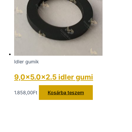
Idler gumik
9,0×5.0x2.5 idler gumi
1.858,00
Ft
Kosárba teszem