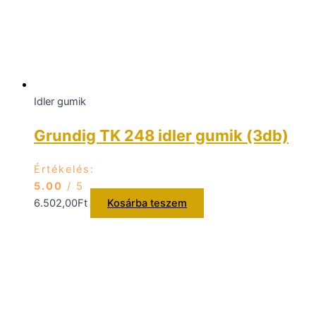
Idler gumik
Grundig TK 248 idler gumik (3db)
Értékelés:
5.00
/ 5
6.502,00
Ft
Kosárba teszem