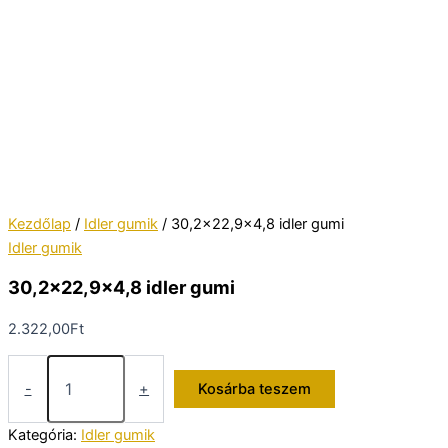
Kezdőlap
/
Idler gumik
/ 30,2×22,9×4,8 idler gumi
Idler gumik
30,2×22,9×4,8 idler gumi
2.322,00
Ft
30,2x22,9x4,8
idler
-
+
Kosárba teszem
gumi
mennyiség
Kategória:
Idler gumik