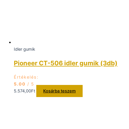
Idler gumik
Pioneer CT-506 idler gumik (3db)
Értékelés:
5.00
/ 5
5.574,00
Ft
Kosárba teszem