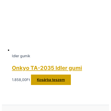
Idler gumik
Onkyo TA-2035 Idler gumi
1.858,00
Ft
Kosárba teszem