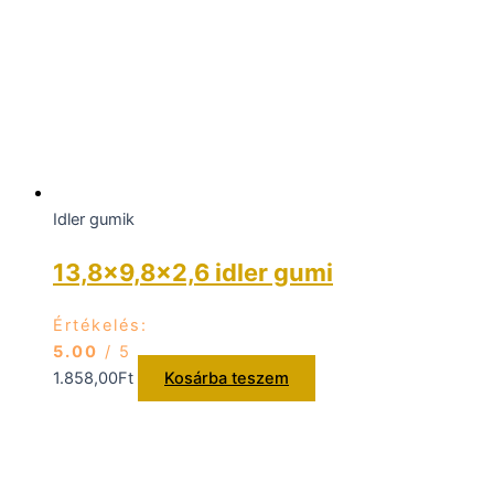
Idler gumik
13,8×9,8×2,6 idler gumi
Értékelés:
5.00
/ 5
1.858,00
Ft
Kosárba teszem