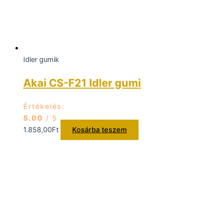
Idler gumik
Akai CS-F21 Idler gumi
Értékelés:
5.00
/ 5
1.858,00
Ft
Kosárba teszem