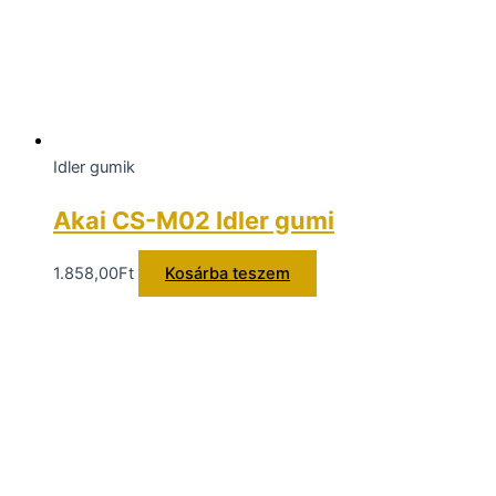
Idler gumik
Akai CS-M02 Idler gumi
1.858,00
Ft
Kosárba teszem