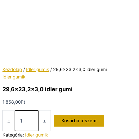
Kezdőlap
/
Idler gumik
/ 29,6×23,2×3,0 idler gumi
Idler gumik
29,6×23,2×3,0 idler gumi
1.858,00
Ft
29,6x23,2x3,0
idler
-
+
Kosárba teszem
gumi
mennyiség
Kategória:
Idler gumik