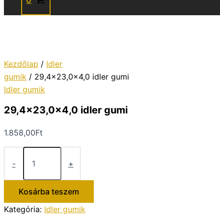
0
Kezdőlap
/
Idler
gumik
/ 29,4×23,0x4,0 idler gumi
Idler gumik
29,4×23,0x4,0 idler gumi
1.858,00
Ft
29,4x23,0x4,0
idler
-
+
gumi
mennyiség
Kosárba teszem
Kategória:
Idler gumik