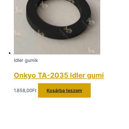
Idler gumik
Onkyo TA-2035 Idler gumi
1.858,00
Ft
Kosárba teszem