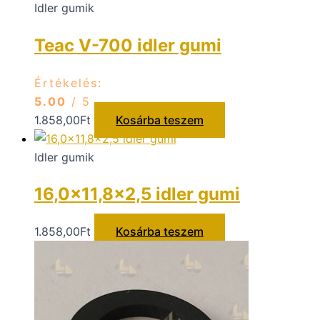
Idler gumik
Teac V-700 idler gumi
Értékelés:
5.00
/ 5
1.858,00
Ft
Kosárba teszem
Idler gumik
16,0×11,8×2,5 idler gumi
1.858,00
Ft
Kosárba teszem