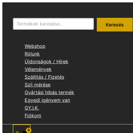
Skip
to
Keresés
content
Keresés
Webshop
Rólunk
Újdonságok / Hírek
Vélemények
Szállítás / Fizetés
Szíj mérése
Gyártási hibás termék
Egyedi igényem van
GY.I.K.
Fiókom