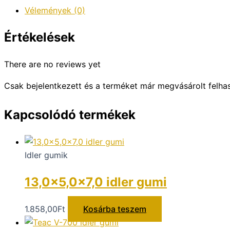
Vélemények (0)
Értékelések
There are no reviews yet
Csak bejelentkezett és a terméket már megvásárolt felha
Kapcsolódó termékek
Idler gumik
13,0×5,0x7,0 idler gumi
1.858,00
Ft
Kosárba teszem