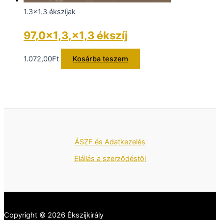
1.3x1.3 ékszíjak
97,0×1,3,×1,3 ékszíj
1.072,00
Ft
Kosárba teszem
ÁSZF és Adatkezelés
Elállás a szerződéstől
Copyright © 2026 Ékszíjkirály