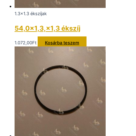
1.3x1.3 ékszíjak
54,0×1,3,×1,3 ékszíj
1.072,00
Ft
Kosárba teszem