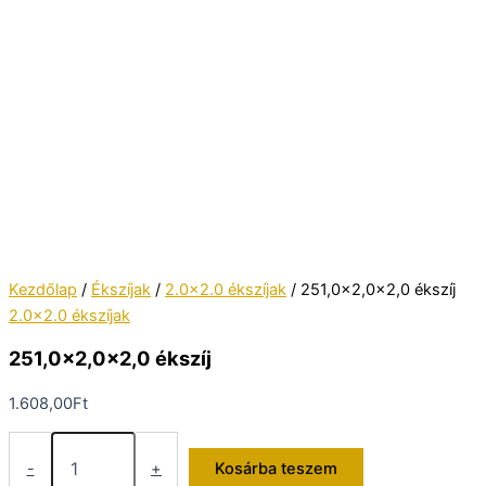
Kezdőlap
/
Ékszíjak
/
2.0x2.0 ékszíjak
/ 251,0×2,0×2,0 ékszíj
2.0x2.0 ékszíjak
251,0×2,0×2,0 ékszíj
1.608,00
Ft
251,0×2,0×2,0
ékszíj
-
+
Kosárba teszem
mennyiség