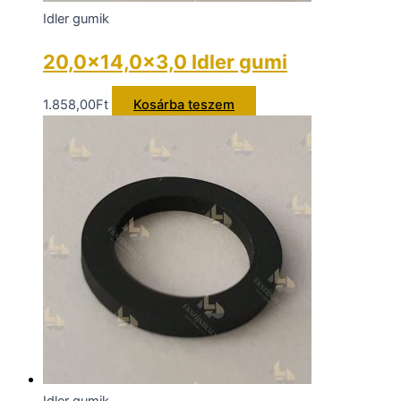
Idler gumik
20,0×14,0x3,0 Idler gumi
1.858,00
Ft
Kosárba teszem
Idler gumik