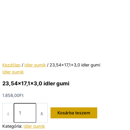
Kezdőlap
/
Idler gumik
/ 23,54×17,1×3,0 idler gumi
Idler gumik
23,54×17,1×3,0 idler gumi
1.858,00
Ft
23,54x17,1x3,0
idler
-
+
Kosárba teszem
gumi
mennyiség
Kategória:
Idler gumik