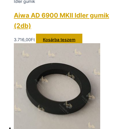
Idler gumik
Aiwa AD 6900 MKII Idler gumik
(2db)
3.716,00
Ft
Kosárba teszem