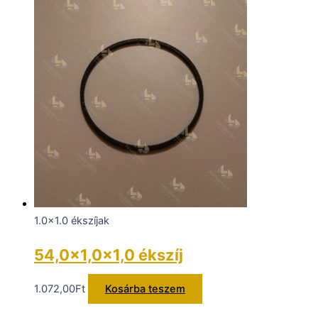
1.0x1.0 ékszíjak
54,0×1,0×1,0 ékszíj
1.072,00
Ft
Kosárba teszem