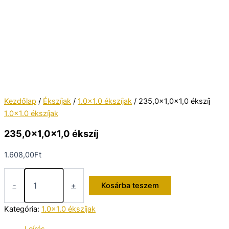
Kezdőlap
/
Ékszíjak
/
1.0x1.0 ékszíjak
/ 235,0×1,0×1,0 ékszíj
1.0x1.0 ékszíjak
235,0×1,0×1,0 ékszíj
1.608,00
Ft
235,0×1,0×1,0
ékszíj
-
+
Kosárba teszem
mennyiség
Kategória:
1.0x1.0 ékszíjak
Leírás