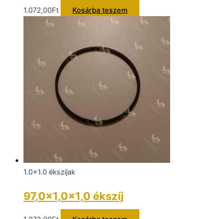
1.072,00
Ft
Kosárba teszem
1.0x1.0 ékszíjak
97,0×1,0×1,0 ékszíj