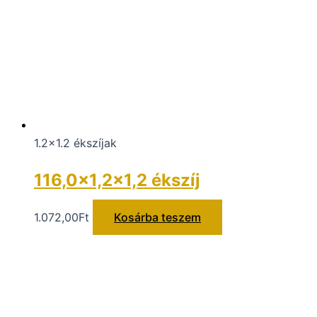
1.2x1.2 ékszíjak
116,0×1,2×1,2 ékszíj
1.072,00
Ft
Kosárba teszem