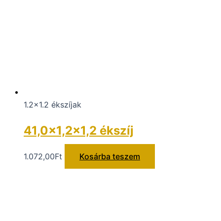
1.2x1.2 ékszíjak
41,0×1,2×1,2 ékszíj
1.072,00
Ft
Kosárba teszem