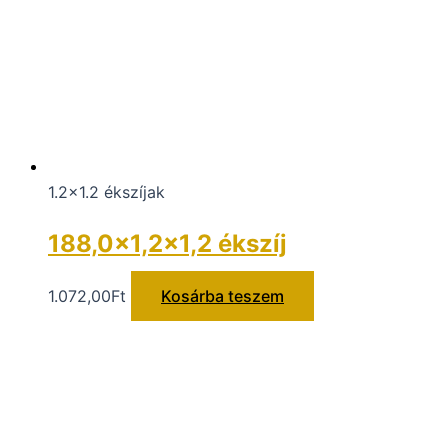
1.2x1.2 ékszíjak
188,0×1,2×1,2 ékszíj
1.072,00
Ft
Kosárba teszem