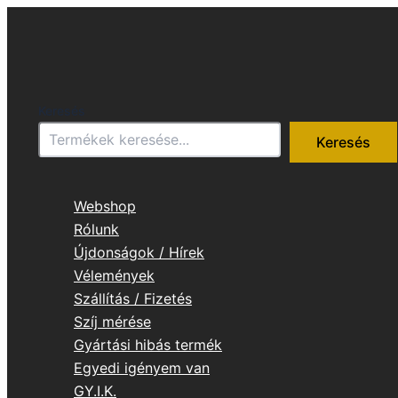
Skip
to
content
Keresés
Keresés
Webshop
Rólunk
Újdonságok / Hírek
Vélemények
Szállítás / Fizetés
Szíj mérése
Gyártási hibás termék
Egyedi igényem van
GY.I.K.