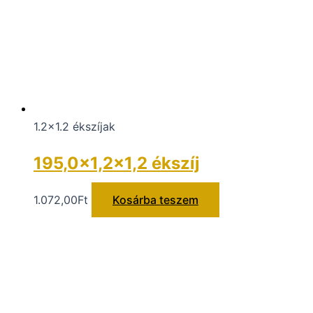
1.2x1.2 ékszíjak
195,0×1,2×1,2 ékszíj
1.072,00
Ft
Kosárba teszem